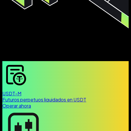
USDT-M
Futuros perpetuos liquidados en USDT
Operar ahora