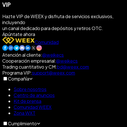
VIP
Hazte VIP de WEEX y disfruta de servicios exclusivos,
incluyendo
un canal dedicado para depósitos y retiros OTC.
Apúntate ahora
Comunidad
Atención al cliente
:
@weikecs
Cooperación empresarial
:
@weikecs
Trading cuantitativo y CM
:
bd@weex.com
Programa VIP
:
support@weex.com
Compañía
Sobre nosotros
Centro de anuncios
Kit de prensa
Comunidad WEEX
Zona WXT
Cumplimiento